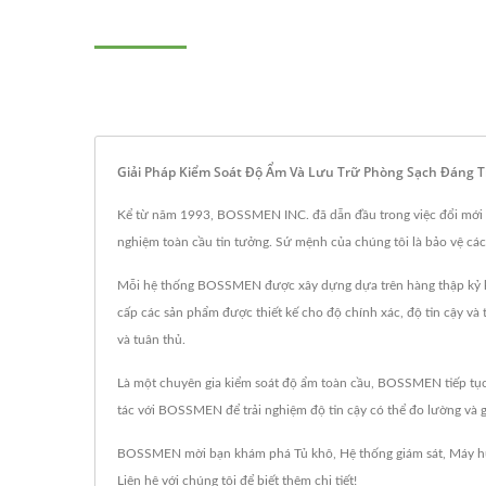
Giải Pháp Kiểm Soát Độ Ẩm Và Lưu Trữ Phòng Sạch Đáng 
Kể từ năm 1993, BOSSMEN INC. đã dẫn đầu trong việc đổi mới cá
nghiệm toàn cầu tin tưởng. Sứ mệnh của chúng tôi là bảo vệ các
Mỗi hệ thống BOSSMEN được xây dựng dựa trên hàng thập kỷ kinh
cấp các sản phẩm được thiết kế cho độ chính xác, độ tin cậy và
và tuân thủ.
Là một chuyên gia kiểm soát độ ẩm toàn cầu, BOSSMEN tiếp tục 
tác với BOSSMEN để trải nghiệm độ tin cậy có thể đo lường và giá
BOSSMEN mời bạn khám phá
Tủ khô
,
Hệ thống giám sát
,
Máy h
Liên hệ với chúng tôi
để biết thêm chi tiết!