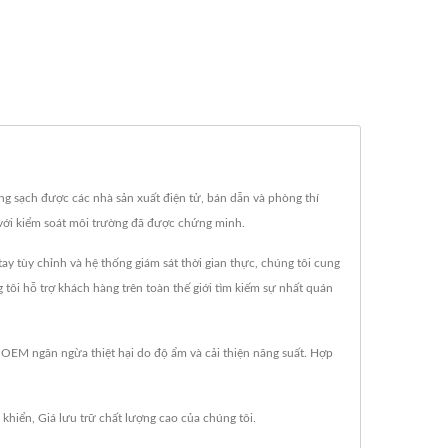
g sạch được các nhà sản xuất điện tử, bán dẫn và phòng thí
 với kiểm soát môi trường đã được chứng minh.
 tùy chỉnh và hệ thống giám sát thời gian thực, chúng tôi cung
ôi hỗ trợ khách hàng trên toàn thế giới tìm kiếm sự nhất quán
 OEM ngăn ngừa thiệt hại do độ ẩm và cải thiện năng suất. Hợp
 khiển
,
Giá lưu trữ
chất lượng cao của chúng tôi.