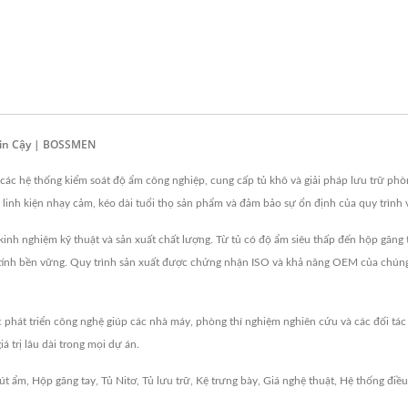
Tin Cậy | BOSSMEN
c hệ thống kiểm soát độ ẩm công nghiệp, cung cấp tủ khô và giải pháp lưu trữ phòn
 linh kiện nhạy cảm, kéo dài tuổi thọ sản phẩm và đảm bảo sự ổn định của quy trình
 nghiệm kỹ thuật và sản xuất chất lượng. Từ tủ có độ ẩm siêu thấp đến hộp găng tay
 tính bền vững. Quy trình sản xuất được chứng nhận ISO và khả năng OEM của chúng t
phát triển công nghệ giúp các nhà máy, phòng thí nghiệm nghiên cứu và các đối tác
 trị lâu dài trong mọi dự án.
út ẩm
,
Hộp găng tay
,
Tủ Nitơ
,
Tủ lưu trữ
,
Kệ trưng bày
,
Giá nghệ thuật
,
Hệ thống điều