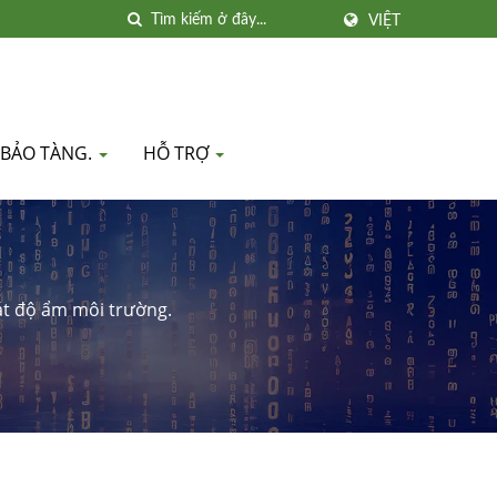
VIỆT
 BẢO TÀNG.
HỖ TRỢ
oát độ ẩm môi trường.