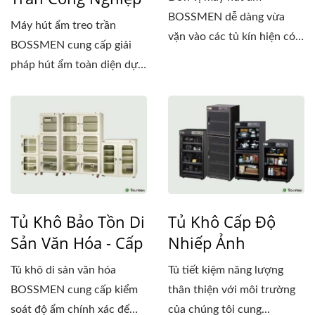
BOSSMEN dễ dàng vừa
Máy hút ẩm treo trần
vặn vào các tủ kín hiện có
BOSSMEN cung cấp giải
(như...
pháp hút ẩm toàn diện dựa
trên...
Tủ Khô Bảo Tồn Di
Tủ Khô Cấp Độ
Sản Văn Hóa - Cấp
Nhiếp Ảnh
Tủ khô di sản văn hóa
Tủ tiết kiệm năng lượng
BOSSMEN cung cấp kiểm
thân thiện với môi trường
soát độ ẩm chính xác để
của chúng tôi cung...