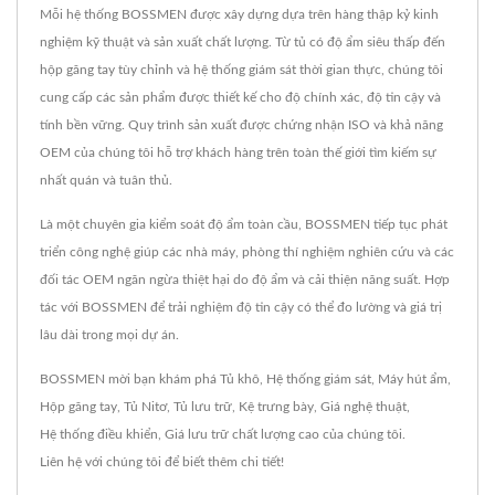
Mỗi hệ thống BOSSMEN được xây dựng dựa trên hàng thập kỷ kinh
nghiệm kỹ thuật và sản xuất chất lượng. Từ tủ có độ ẩm siêu thấp đến
hộp găng tay tùy chỉnh và hệ thống giám sát thời gian thực, chúng tôi
cung cấp các sản phẩm được thiết kế cho độ chính xác, độ tin cậy và
tính bền vững. Quy trình sản xuất được chứng nhận ISO và khả năng
OEM của chúng tôi hỗ trợ khách hàng trên toàn thế giới tìm kiếm sự
nhất quán và tuân thủ.
Là một chuyên gia kiểm soát độ ẩm toàn cầu, BOSSMEN tiếp tục phát
triển công nghệ giúp các nhà máy, phòng thí nghiệm nghiên cứu và các
đối tác OEM ngăn ngừa thiệt hại do độ ẩm và cải thiện năng suất. Hợp
tác với BOSSMEN để trải nghiệm độ tin cậy có thể đo lường và giá trị
lâu dài trong mọi dự án.
BOSSMEN mời bạn khám phá
Tủ khô
,
Hệ thống giám sát
,
Máy hút ẩm
,
Hộp găng tay
,
Tủ Nitơ
,
Tủ lưu trữ
,
Kệ trưng bày
,
Giá nghệ thuật
,
Hệ thống điều khiển
,
Giá lưu trữ
chất lượng cao của chúng tôi.
Liên hệ với chúng tôi
để biết thêm chi tiết!