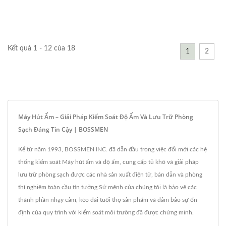
bảo...
Kết quả 1 - 12 của 18
1
2
Máy Hút Ẩm – Giải Pháp Kiểm Soát Độ Ẩm Và Lưu Trữ Phòng
Sạch Đáng Tin Cậy | BOSSMEN
Kể từ năm 1993, BOSSMEN INC. đã dẫn đầu trong việc đổi mới các hệ
thống kiểm soát Máy hút ẩm và độ ẩm, cung cấp tủ khô và giải pháp
lưu trữ phòng sạch được các nhà sản xuất điện tử, bán dẫn và phòng
thí nghiệm toàn cầu tin tưởng.Sứ mệnh của chúng tôi là bảo vệ các
thành phần nhạy cảm, kéo dài tuổi thọ sản phẩm và đảm bảo sự ổn
định của quy trình với kiểm soát môi trường đã được chứng minh.