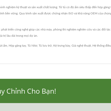
 nghiệm kỹ thuật và sản xuất chất lượng. Từ tủ có độ ẩm siêu thấp đến hộp găng tay
 tính bền vững. Quy trình sản xuất được chứng nhận ISO và khả năng OEM của chúng t
phát triển công nghệ giúp các nhà máy, phòng thí nghiệm nghiên cứu và các đối tác
 trị lâu dài trong mọi dự án.
út ẩm
,
Hộp găng tay
,
Tủ Nitơ
,
Tủ lưu trữ
,
Kệ trưng bày
,
Giá nghệ thuật
,
Hệ thống điều
ùy Chỉnh Cho Bạn!