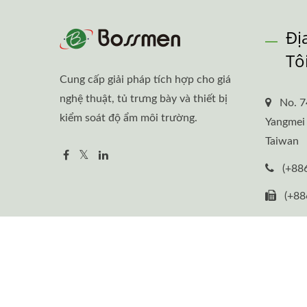
Đị
Tô
Cung cấp giải pháp tích hợp cho giá
nghệ thuật, tủ trưng bày và thiết bị
No. 7
kiểm soát độ ẩm môi trường.
Yangmei 
Taiwan
(+88
(+88
Sal
Copyright © 2026
BOSSMEN INC.
All Rights Reserved.