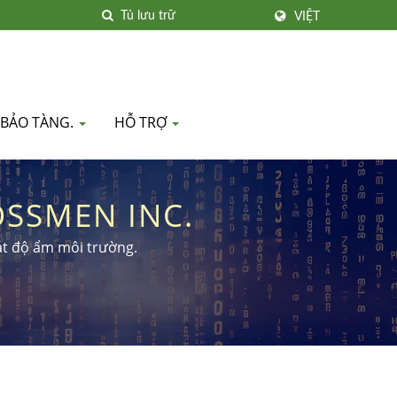
VIỆT
 BẢO TÀNG.
HỖ TRỢ
OSSMEN INC.
oát độ ẩm môi trường.