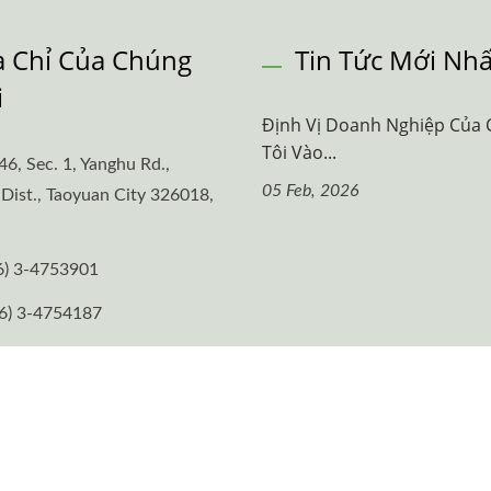
a Chỉ Của Chúng
Tin Tức Mới Nhấ
i
Định Vị Doanh Nghiệp Của
Tôi Vào...
46, Sec. 1, Yanghu Rd.,
05 Feb, 2026
Dist., Taoyuan City 326018,
6) 3-4753901
6) 3-4754187
es@bossmen.com