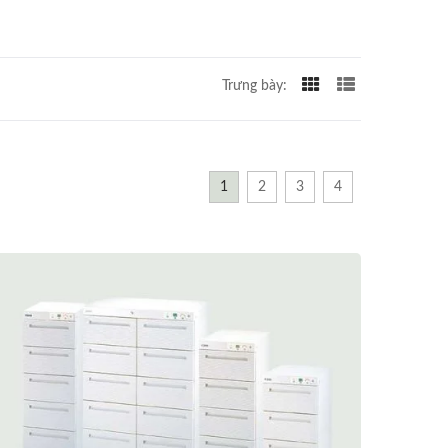
Trưng bày:
1
2
3
4