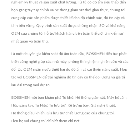
nghiệm kỹ thuật và sản xuất chất lượng. Từ tủ có độ ẩm siêu thấp đến
hộp găng tay tùy chỉnh và hệ thống giám sát thời gian thực, chúng tôi
cung cấp các sản phẩm được thiết kế cho độ chính xác, độ tin cậy và
tính bền vững. Quy trình sản xuất được chứng nhận ISO và khả năng
OEM của chúng tôi hỗ trợ khách hàng trên toàn thế giới tìm kiếm sự
nhất quán và tuân thủ.
Là một chuyên gia kiểm soát độ ẩm toàn cầu, BOSSMEN tiếp tục phát
triển công nghệ giúp các nhà máy, phòng thí nghiệm nghiên cứu và các
đối tác OEM ngăn ngừa thiệt hại do độ ẩm và cải thiện năng suất. Hợp
tác với BOSSMEN để trải nghiệm độ tin cậy có thể đo lường và giá trị
lâu dài trong mọi dự án.
BOSSMEN mời bạn khám phá
Tủ khô
,
Hệ thống giám sát
,
Máy hút ẩm
,
Hộp găng tay
,
Tủ Nitơ
,
Tủ lưu trữ
,
Kệ trưng bày
,
Giá nghệ thuật
,
Hệ thống điều khiển
,
Giá lưu trữ
chất lượng cao của chúng tôi.
Liên hệ với chúng tôi
để biết thêm chi tiết!