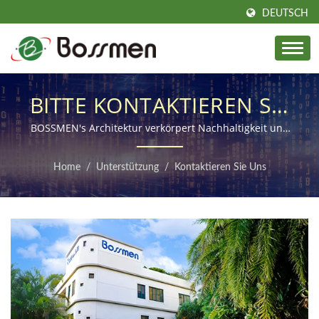
DEUTSCH
BITTE KONTAKTIEREN SIE
UNS FÜR WEITERE
BOSSMEN's Architektur verkörpert Nachhaltigkeit und
unser Engagement für die Zukunft
INFORMATIONEN
Home
/
Unterstützung
/
Kontaktieren Sie Uns