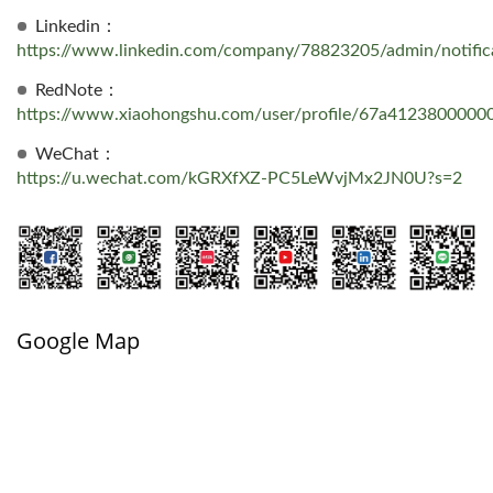
Linkedin：
https://www.linkedin.com/company/78823205/admin/notifica
RedNote：
https://www.xiaohongshu.com/user/profile/67a412380000
WeChat：
https://u.wechat.com/kGRXfXZ-PC5LeWvjMx2JN0U?s=2
Google Map