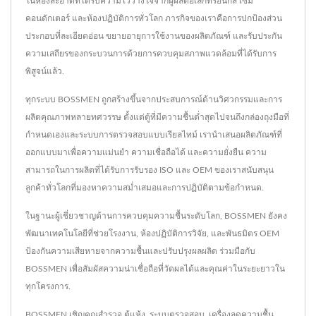
ในห้องสะอาดที่ได้รับความไว้วางใจจากผู้ผลิตอิเล็กทรอนิกส์ เซมิ
คอนดักเตอร์ และห้องปฏิบัติการทั่วโลก ภารกิจของเราคือการปกป้องส่วน
ประกอบที่ละเอียดอ่อน ขยายอายุการใช้งานของผลิตภัณฑ์ และรับประกัน
ความเสถียรของกระบวนการด้วยการควบคุมสภาพแวดล้อมที่ได้รับการ
พิสูจน์แล้ว.
ทุกระบบ BOSSMEN ถูกสร้างขึ้นจากประสบการณ์ด้านวิศวกรรมและการ
ผลิตคุณภาพหลายทศวรรษ ตั้งแต่ตู้ที่มีความชื้นต่ำสุดไปจนถึงกล่องถุงมือที่
กำหนดเองและระบบการตรวจสอบแบบเรียลไทม์ เรานำเสนอผลิตภัณฑ์ที่
ออกแบบมาเพื่อความแม่นยำ ความเชื่อถือได้ และความยั่งยืน ความ
สามารถในการผลิตที่ได้รับการรับรอง ISO และ OEM ของเราสนับสนุน
ลูกค้าทั่วโลกที่มองหาความสม่ำเสมอและการปฏิบัติตามข้อกำหนด.
ในฐานะผู้เชี่ยวชาญด้านการควบคุมความชื้นระดับโลก, BOSSMEN ยังคง
พัฒนาเทคโนโลยีที่ช่วยโรงงาน, ห้องปฏิบัติการวิจัย, และพันธมิตร OEM
ป้องกันความเสียหายจากความชื้นและปรับปรุงผลผลิต ร่วมมือกับ
BOSSMEN เพื่อสัมผัสความน่าเชื่อถือที่วัดผลได้และคุณค่าในระยะยาวใน
ทุกโครงการ.
BOSSMEN เชิญคุณสำรวจ
ตู้แห้ง
,
ระบบตรวจสอบ
,
เครื่องลดความชื้น
,