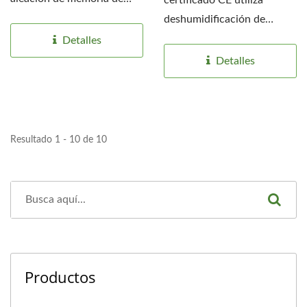
certificado CE utiliza
forma para
deshumidificación de
deshumidificación...
aleación con memoria de
Detalles
forma...
Detalles
Resultado 1 - 10 de 10
Productos