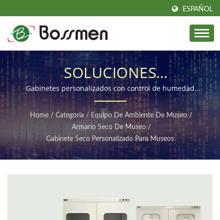
ESPAÑOL
SOLUCIONES
PERSONALIZADAS PARA
Gabinetes personalizados con control de humedad
ideales para museos y galerías
LA PRESERVACIÓN Y
Home
/
Categoría
/
Equipo De Ambiente De Museo
/
EXHIBICIÓN DE
Armario Seco De Museo
/
Gabinete Seco Personalizado Para Museos
ARTEFACTOS