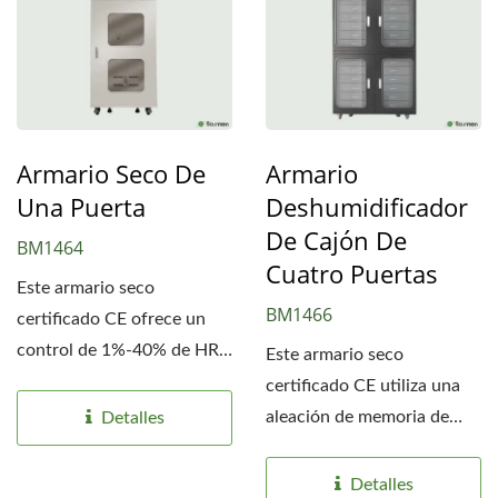
Armario Seco De
Armario
Una Puerta
Deshumidificador
De Cajón De
BM1464
Cuatro Puertas
Este armario seco
BM1466
certificado CE ofrece un
control de 1%-40% de HR
Este armario seco
con una precisión del 1%.
certificado CE utiliza una
Su deshumidificador...
aleación de memoria de
Detalles
forma para mantener una
humedad...
Detalles