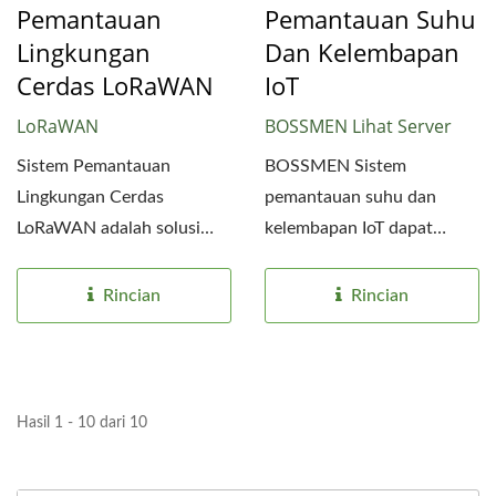
Pemantauan
Pemantauan Suhu
Lingkungan
Dan Kelembapan
Cerdas LoRaWAN
IoT
LoRaWAN
BOSSMEN Lihat Server
Sistem Pemantauan
BOSSMEN Sistem
Lingkungan Cerdas
pemantauan suhu dan
LoRaWAN adalah solusi
kelembapan IoT dapat
pemantauan IoT berbasis
memantau semua
cloud yang...
perangkat kontrol suhu...
Rincian
Rincian
Hasil 1 - 10 dari 10