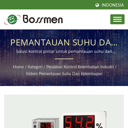
INDONESIA
PEMANTAUAN SUHU DAN
KELEMBAPAN YANG
Solusi kontrol pintar untuk pemantauan suhu dan
kelembapan yang tepat
KOMPREHENSIF, SOLUSI
Home
/
Kategori
/
Peralatan Kontrol Kelembaban Industri
/
KONTROL PINTAR JARAK
Sistem Pemantauan Suhu Dan Kelembapan
JAUH