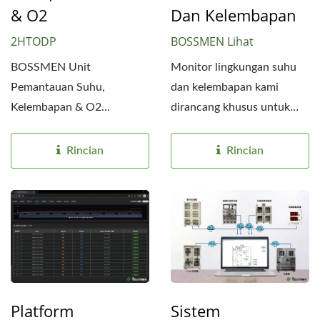
& O2
Dan Kelembapan
2HTODP
BOSSMEN Lihat
BOSSMEN Unit
Monitor lingkungan suhu
Pemantauan Suhu,
dan kelembapan kami
Kelembapan & O2
dirancang khusus untuk
dirancang untuk aplikasi
aplikasi yang memerlukan...
yang memerlukan kontrol...
Rincian
Rincian
Platform
Sistem