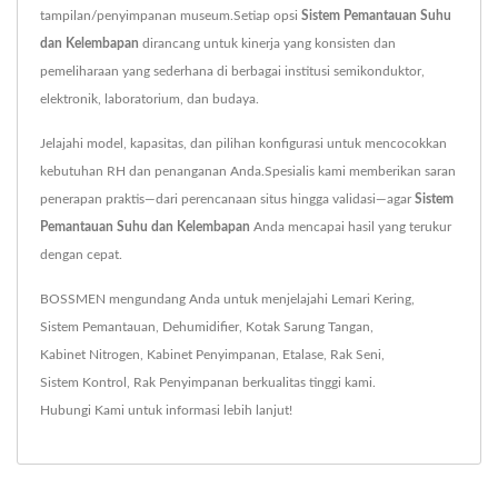
tampilan/penyimpanan museum.Setiap opsi
Sistem Pemantauan Suhu
dan Kelembapan
dirancang untuk kinerja yang konsisten dan
pemeliharaan yang sederhana di berbagai institusi semikonduktor,
elektronik, laboratorium, dan budaya.
Jelajahi model, kapasitas, dan pilihan konfigurasi untuk mencocokkan
kebutuhan RH dan penanganan Anda.Spesialis kami memberikan saran
penerapan praktis—dari perencanaan situs hingga validasi—agar
Sistem
Pemantauan Suhu dan Kelembapan
Anda mencapai hasil yang terukur
dengan cepat.
BOSSMEN mengundang Anda untuk menjelajahi
Lemari Kering
,
Sistem Pemantauan
,
Dehumidifier
,
Kotak Sarung Tangan
,
Kabinet Nitrogen
,
Kabinet Penyimpanan
,
Etalase
,
Rak Seni
,
Sistem Kontrol
,
Rak Penyimpanan
berkualitas tinggi kami.
Hubungi Kami
untuk informasi lebih lanjut!