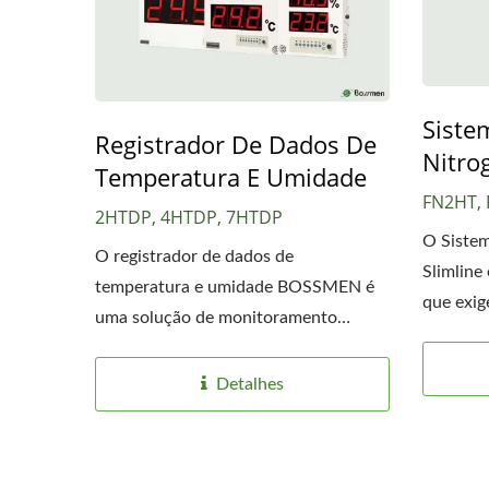
Siste
Registrador De Dados De
Nitro
Temperatura E Umidade
FN2HT,
2HTDP, 4HTDP, 7HTDP
Unidade De Monitoramento
O Sistem
De Temperatura E Umidade
O registrador de dados de
Slimline
temperatura e umidade BOSSMEN é
que exig
uma solução de monitoramento
ambiental...
Detalhes