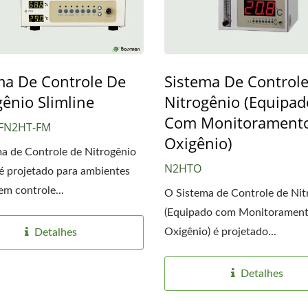
ma De Controle De
Sistema De Control
gênio Slimline
Nitrogênio (Equipad
Com Monitorament
 FN2HT-FM
Armário Seco
Unidade De Monitora
Oxigênio)
a de Controle de Nitrogênio
De Temperatura E Umi
N2HTO
 é projetado para ambientes
em controle...
O Sistema de Controle de Nit
(Equipado com Monitorament
Oxigênio) é projetado...
Detalhes
Detalhes