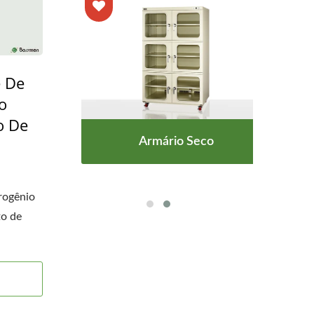
e De
o
o De
mento
Armário Seco
Uni
dade
De 
rogênio
o de