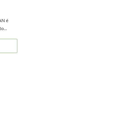
AN é
o...