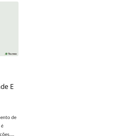
de E
ento de
 é
ões,...