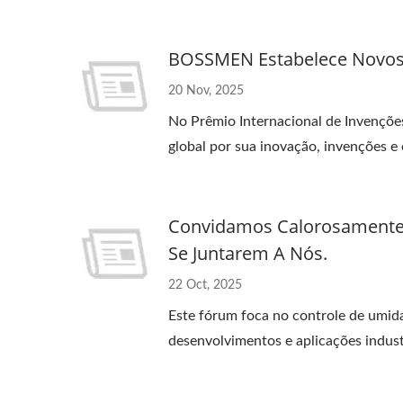
mais em soluções de controle ambient
parceiros da indústria para promove
BOSSMEN Estabelece Novos
sustentável de Taiwan.
20 Nov, 2025
No Prêmio Internacional de Invençõ
global por sua inovação, invenções e 
Convidamos Calorosamente E
Se Juntarem A Nós.
22 Oct, 2025
Este fórum foca no controle de umida
desenvolvimentos e aplicações indus