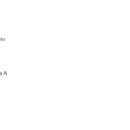
com
nto
a A