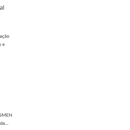
al
mação
s e
OSSMEN
nda