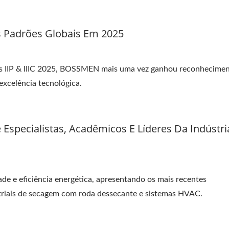
al e gestão inteligente, e trabalhando em estreita colaboração 
r conjuntamente a manufatura de alto valor e o desenvolvimento
 Padrões Globais Em 2025
es IIP & IIIC 2025, BOSSMEN mais uma vez ganhou reconhecime
excelência tecnológica.
specialistas, Acadêmicos E Líderes Da Indústri
de e eficiência energética, apresentando os mais recentes
triais de secagem com roda dessecante e sistemas HVAC.