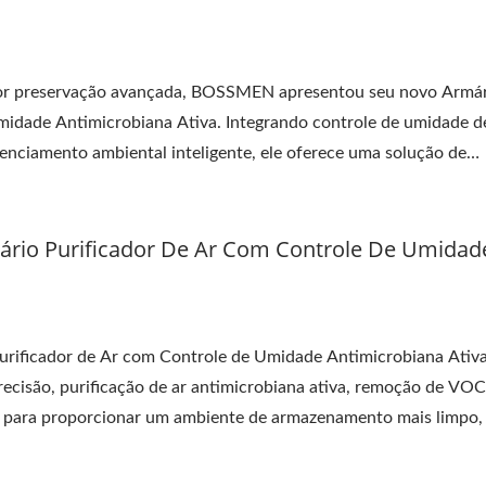
Armário Seco
Unidade De Monitora
De Temperatura E Umi
por preservação avançada, BOSSMEN apresentou seu novo Armá
midade Antimicrobiana Ativa. Integrando controle de umidade d
erenciamento ambiental inteligente, ele oferece uma solução de
vel para biotecnologia, saúde, farmacêutica e aplicações de pesq
io Purificador De Ar Com Controle De Umidad
ificador de Ar com Controle de Umidade Antimicrobiana Ativa
ecisão, purificação de ar antimicrobiana ativa, remoção de VOC
e para proporcionar um ambiente de armazenamento mais limpo,
ade ideal de 45%–55% UR, reduz os COVs, odores e riscos de mo
odutos farmacêuticos, amostras biológicas, artefatos culturais