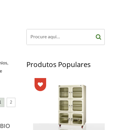
Produtos Populares
ios,
e
1
2
 BIO