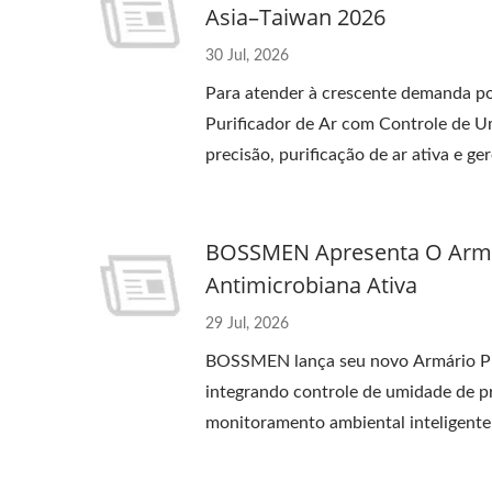
Asia–Taiwan 2026
Unidade De Monitoramento
30 Jul, 2026
De Temperatura E Umidade
Para atender à crescente demanda 
Purificador de Ar com Controle de U
precisão, purificação de ar ativa e g
preservação mais segura, limpa e está
BOSSMEN Apresenta O Armár
Antimicrobiana Ativa
29 Jul, 2026
BOSSMEN lança seu novo Armário Pur
integrando controle de umidade de pr
monitoramento ambiental inteligent
e estável. Manter uma faixa de umid
enquanto melhora a preservação de pr