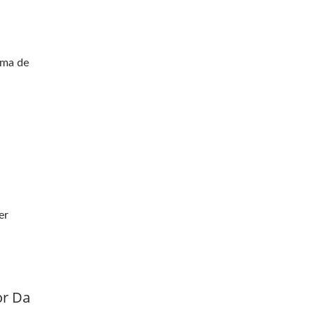
ema de
er
or Da