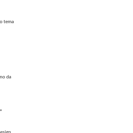
 o tema
rno da
”
esign