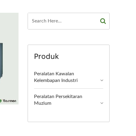
Produk
Peralatan Kawalan
Kelembapan Industri
Peralatan Persekitaran
Muzium