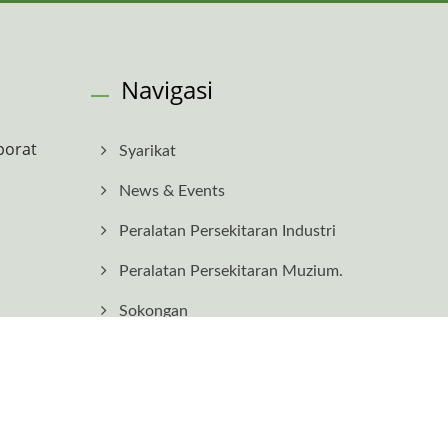
Navigasi
porat
Syarikat
News & Events
Peralatan Persekitaran Industri
Peralatan Persekitaran Muzium.
Sokongan
Consulted & Designed by
Ready-Market