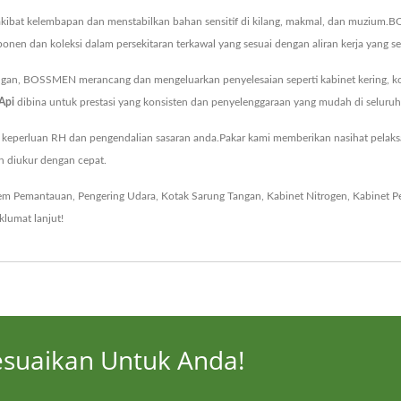
kibat kelembapan dan menstabilkan bahan sensitif di kilang, makmal, dan muzium
n dan koleksi dalam persekitaran terkawal yang sesuai dengan aliran kerja yang se
gan, BOSSMEN merancang dan mengeluarkan penyelesaian seperti kabinet kering, ko
Api
dibina untuk prestasi yang konsisten dan penyelenggaraan yang mudah di seluruh 
hi keperluan RH dan pengendalian sasaran anda.Pakar kami memberikan nasihat pela
h diukur dengan cepat.
tem Pemantauan
,
Pengering Udara
,
Kotak Sarung Tangan
,
Kabinet Nitrogen
,
Kabinet 
lumat lanjut!
suaikan Untuk Anda!