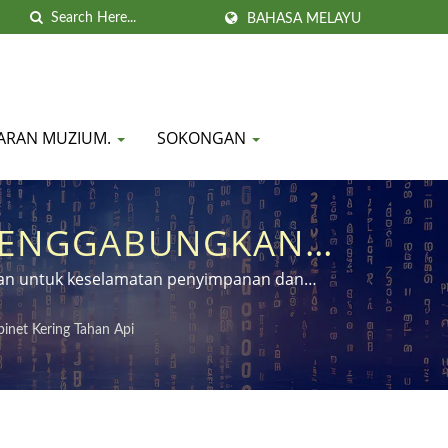
BAHASA MELAYU
TARAN MUZIUM.
SOKONGAN
 MENGGABUNGKAN
AN KELEMBAPAN
pan untuk keselamatan penyimpanan dan
N PERLINDUNGAN
inet Kering Tahan Api
IK.