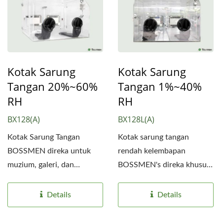
Kotak Sarung
Kotak Sarung
Tangan 20%~60%
Tangan 1%~40%
RH
RH
BX128(A)
BX128L(A)
Kotak Sarung Tangan
Kotak sarung tangan
BOSSMEN direka untuk
rendah kelembapan
muzium, galeri, dan
BOSSMEN's direka khusus
institusi untuk
untuk pemprosesan objek
mengendalikan...
berskala...
Details
Details