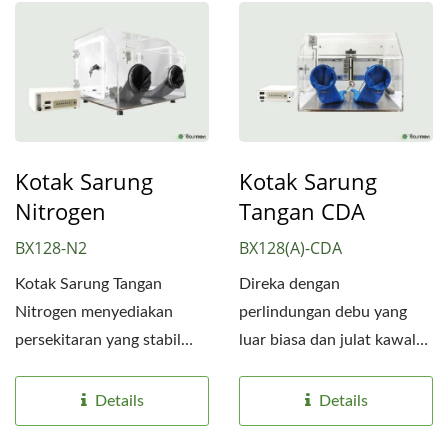
Kotak Sarung
Kotak Sarung
Nitrogen
Tangan CDA
BX128-N2
BX128(A)-CDA
Kotak Sarung Tangan
Direka dengan
Nitrogen menyediakan
perlindungan debu yang
persekitaran yang stabil
luar biasa dan julat kawalan
dan rendah kelembapan
kelembapan yang boleh
yang...
disesuaikan...
Details
Details