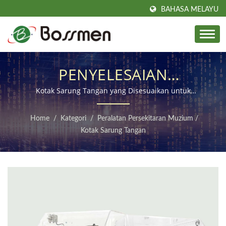
BAHASA MELAYU
PENYELESAIAN
PENGENDALIAN SELAMAT
Kotak Sarung Tangan yang Disesuaikan untuk
Pemuliharaan Muzium & Pemulihan Artefak
& TANPA SENTUHAN
Home
/
Kategori
/
Peralatan Persekitaran Muzium
/
UNTUK ARTEFAK DAN
Kotak Sarung Tangan
KOLEKSI MUZIUM