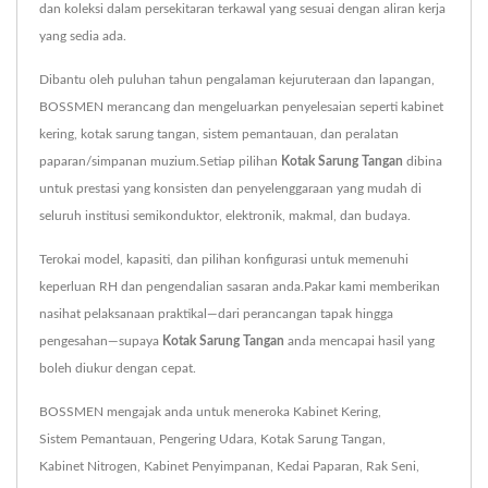
dan koleksi dalam persekitaran terkawal yang sesuai dengan aliran kerja
yang sedia ada.
Dibantu oleh puluhan tahun pengalaman kejuruteraan dan lapangan,
BOSSMEN merancang dan mengeluarkan penyelesaian seperti kabinet
kering, kotak sarung tangan, sistem pemantauan, dan peralatan
paparan/simpanan muzium.Setiap pilihan
Kotak Sarung Tangan
dibina
untuk prestasi yang konsisten dan penyelenggaraan yang mudah di
seluruh institusi semikonduktor, elektronik, makmal, dan budaya.
Terokai model, kapasiti, dan pilihan konfigurasi untuk memenuhi
keperluan RH dan pengendalian sasaran anda.Pakar kami memberikan
nasihat pelaksanaan praktikal—dari perancangan tapak hingga
pengesahan—supaya
Kotak Sarung Tangan
anda mencapai hasil yang
boleh diukur dengan cepat.
BOSSMEN mengajak anda untuk meneroka
Kabinet Kering
,
Sistem Pemantauan
,
Pengering Udara
,
Kotak Sarung Tangan
,
Kabinet Nitrogen
,
Kabinet Penyimpanan
,
Kedai Paparan
,
Rak Seni
,