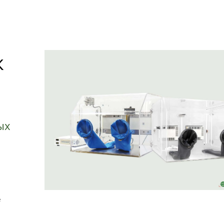
к
ых
е