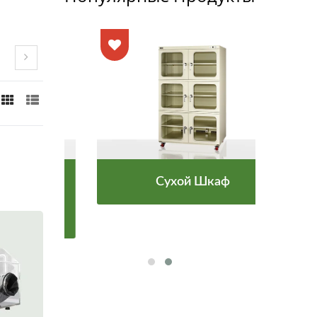
Сухой Шкаф
атуры
Мон