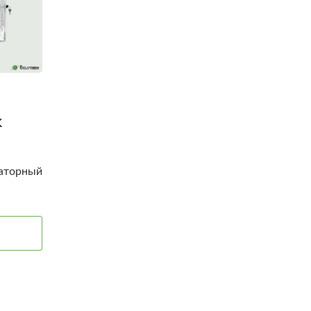
к
раторный