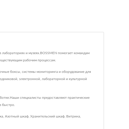
, в лабораториях и музеях.BOSSMEN помогает командам
 существующим рабочим процессам.
очные боксы, системы мониторинга и оборудование для
одниковой, электронной, лабораторной и культурной
аботке.Наши специалисты предоставляют практические
в быстро.
ка
,
Азотный шкаф
,
Хранительский шкаф
,
Витрина
,