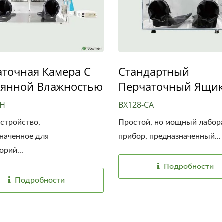
точная Камера С
Стандартный
оянной Влажностью
Перчаточный Ящи
SH
BX128-CA
устройство,
Простой, но мощный лабо
наченное для
прибор, предназначенный...
орий...
Подробности
Подробности