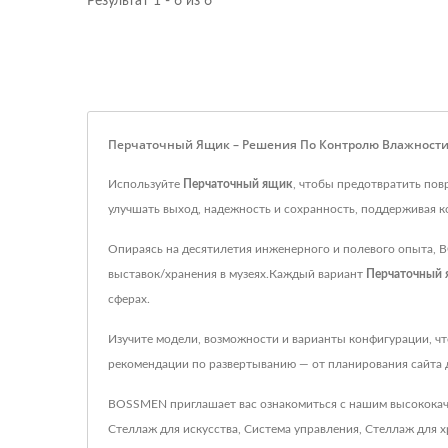
Результат 1 - 6 из 6
Перчаточный Ящик – Решения По Контролю Влажност
Используйте
Перчаточный ящик
, чтобы предотвратить пов
улучшать выход, надежность и сохранность, поддерживая 
Опираясь на десятилетия инженерного и полевого опыта, 
выставок/хранения в музеях.Каждый вариант
Перчаточный
сферах.
Изучите модели, возможности и варианты конфигурации, ч
рекомендации по развертыванию — от планирования сайта
BOSSMEN приглашает вас ознакомиться с нашим высокока
Стеллаж для искусства
,
Система управления
,
Стеллаж для х