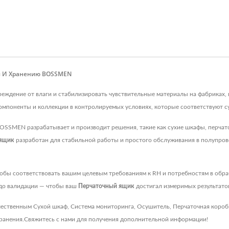
и И Хранению BOSSMEN
реждение от влаги и стабилизировать чувствительные материалы на фабриках
компоненты и коллекции в контролируемых условиях, которые соответствуют
BOSSMEN разрабатывает и производит решения, такие как сухие шкафы, перчат
 ящик
разработан для стабильной работы и простого обслуживания в полупров
тобы соответствовать вашим целевым требованиям к RH и потребностям в обр
 до валидации — чтобы ваш
Перчаточный ящик
достигал измеримых результато
чественным
Сухой шкаф
,
Система мониторинга
,
Осушитель
,
Перчаточная короб
ранения
.
Свяжитесь с нами
для получения дополнительной информации!