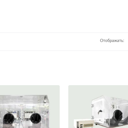
Отображать:
Сухой Шкаф
Устройство Для
Мониторинга Темпер
И Влажности