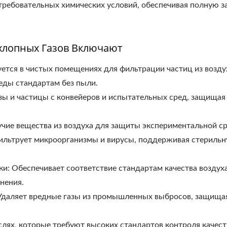
требовательных химических условий, обеспечивая полную 
лопных Газов Включают
тся в чистых помещениях для фильтрации частиц из возду
еды стандартам без пыли.
зы и частицы с конвейеров и испытательных сред, защищая
учие вещества из воздуха для защиты экспериментальной с
Сухой Шкаф
Устройство Для
ильтрует микроорганизмы и вирусы, поддерживая стериль
Мониторинга Темпер
И Влажности
и: Обеспечивает соответствие стандартам качества воздуха
нения.
даляет вредные газы из промышленных выбросов, защища
слях, которые требуют высоких стандартов контроля качест