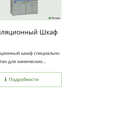
иляционный Шкаф
яционный шкаф специально
тан для химических...
Подробности