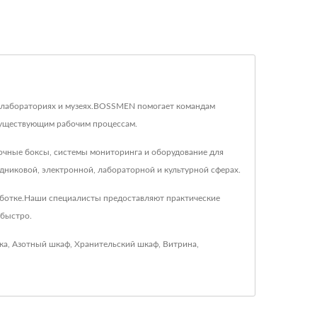
 в лабораториях и музеях.BOSSMEN помогает командам
 существующим рабочим процессам.
очные боксы, системы мониторинга и оборудование для
никовой, электронной, лабораторной и культурной сферах.
аботке.Наши специалисты предоставляют практические
 быстро.
ка
,
Азотный шкаф
,
Хранительский шкаф
,
Витрина
,