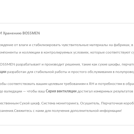
 И Хранению BOSSMEN
еждение от влаги и стабилизировать чувствительные материалы на фабриках,
компоненты и коллекции в контролируемых условиях, которые соответствуют
BOSSMEN разрабатывает и производит решения, такие как сухие шкафы, перчат
яции
разработан для стабильной работы и простого обслуживания в полупровод
тобы соответствовать вашим целевым требованиям к RH и потребностям в обр
 до валидации — чтобы ваш
Серия вентиляции
достигал измеримых результатов
чественным
Сухой шкаф
,
Система мониторинга
,
Осушитель
,
Перчаточная короб
ранения
.
Свяжитесь с нами
для получения дополнительной информации!