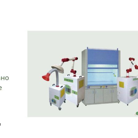
вно
е
я