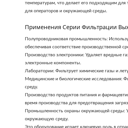
температурам, что делает его подходящим для 
для операторов и окружающей среды.
Применения Серии Фильтрации Вых
Полупроводниковая промышленность: Используе
обеспечивая соответствие производственной ср
Производство электроники: Удаляет вредные га
электронные компоненты.
Лаборатории: Фильтрует химические газы и лет
Устройство Для
Медицинские и биологические исследования: Ф
Мониторинга Температуры
среду.
И Влажности
Производство продуктов питания и фармацевтик
время производства для предотвращения загряз
Промышленность охраны окружающей среды: У
окружающую среду.
Это оборудование играет ключевую роль в отра