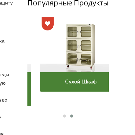
Популярные Продукты
защиту
ха,
реды.
Сухой Шкаф
ную
атуры
Мон
 во
я
ва