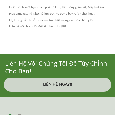
BOSSMEN mời bạn khám phá
Tủ khô
,
Hệ thống giám sát
,
Máy hút ẩm
,
Hộp găng tay
,
Tủ Nitơ
,
Tủ lưu trữ
,
Kệ trưng bày
,
Giá nghệ thuật
,
Hệ thống điều khiển
,
Giá lưu trữ
chất lượng cao của chúng tôi.
Liên hệ với chúng tôi
để biết thêm chi tiết!
Liên Hệ Với Chúng Tôi Để Tùy Chỉnh
Cho Bạn!
LIÊN HỆ NGAY!!