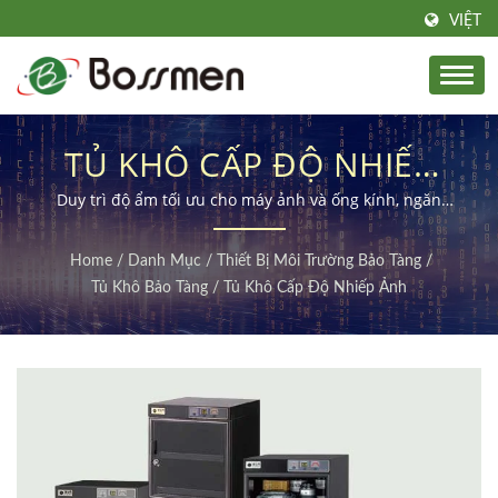
VIỆT
TỦ KHÔ CẤP ĐỘ NHIẾP
ẢNH
Duy trì độ ẩm tối ưu cho máy ảnh và ống kính, ngăn
ngừa nấm mốc và bảo vệ hiệu suất quang học.
Home
/
Danh Mục
/
Thiết Bị Môi Trường Bảo Tàng
/
Tủ Khô Bảo Tàng
/
Tủ Khô Cấp Độ Nhiếp Ảnh