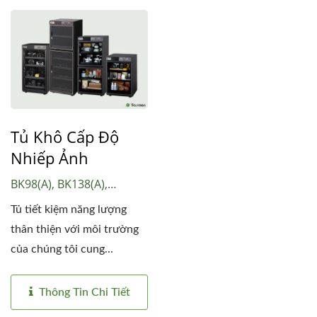
Tủ Khô Cấp Độ
Nhiếp Ảnh
BK98(A), BK138(A),
BK198(A), BK158(A),
Tủ tiết kiệm năng lượng
BK238(A)
thân thiện với môi trường
của chúng tôi cung...
Thông Tin Chi Tiết