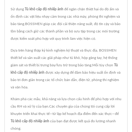
Sử dụng
Tủ khô cấp độ nhiếp ảnh
để ngăn chặn thiệt hại do độ ẩm và
ổn định các vật liệu nhạy cảm trong các nhà máy, phòng thí nghiệm và
bảo tàng.BOSSMEN giúp các đội cải thiện năng suất, độ tin cậy và bảo
tồn bằng cách giữ các thành phần và bộ sưu tập trong các môi trường
được kiểm soát phù hợp với quy trình làm việc hiện có.
Dựa trên hàng thập kỷ kinh nghiệm kỹ thuật và thực địa, BOSSMEN
thiết kế và sản xuất các giải pháp như tủ khô, hộp găng tay, hệ thống
giám sát và thiết bị trưng bày/lưu trữ trong bảo tàng.Mỗi tùy chọn
Tủ
khô cấp độ nhiếp ảnh
được xây dựng để đảm bảo hiệu suất ổn định và
bảo trì đơn giản trong các tổ chức bán dẫn, điện tử, phòng thí nghiệm
và văn hóa.
Khám phá các mẫu, khả năng và lựa chọn cấu hình để phù hợp với nhu
cầu RH và xử lý của bạn.Các chuyên gia của chúng tôi cung cấp lời
khuyên triển khai thực tế—từ lập kế hoạch địa điểm đến xác thực—để
Tủ khô cấp độ nhiếp ảnh
của bạn đạt được kết quả đo lường nhanh
chóng.