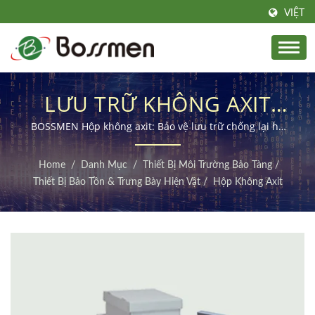
VIỆT
LƯU TRỮ KHÔNG AXIT
CAO CẤP CHO VIỆC BẢO
BOSSMEN Hộp không axit: Bảo vệ lưu trữ chống lại hư
hại do axit để bảo tồn các bộ sưu tập quý giá.
TỒN TÀI LIỆU & HIỆN VẬT
Home
/
Danh Mục
/
Thiết Bị Môi Trường Bảo Tàng
/
LÂU DÀI.
Thiết Bị Bảo Tồn & Trưng Bày Hiện Vật
/
Hộp Không Axit