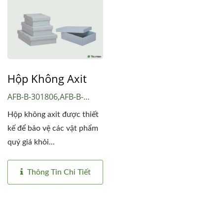
Hộp Không Axit
AFB-B-301806,AFB-B-
401806,AFB-B-
Hộp không axit được thiết
111705,AFB-B-
kế để bảo vệ các vật phẩm
162005,AFB-E-
quý giá khỏi...
111705,AFB-E-
162005,AFB-E-
183006,AFB-E-184006
Thông Tin Chi Tiết