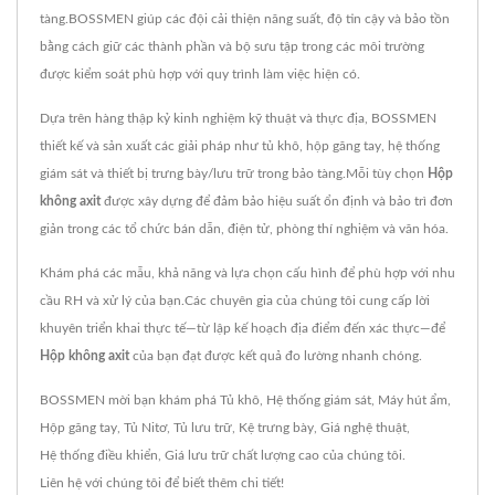
tàng.BOSSMEN giúp các đội cải thiện năng suất, độ tin cậy và bảo tồn
bằng cách giữ các thành phần và bộ sưu tập trong các môi trường
được kiểm soát phù hợp với quy trình làm việc hiện có.
Dựa trên hàng thập kỷ kinh nghiệm kỹ thuật và thực địa, BOSSMEN
thiết kế và sản xuất các giải pháp như tủ khô, hộp găng tay, hệ thống
giám sát và thiết bị trưng bày/lưu trữ trong bảo tàng.Mỗi tùy chọn
Hộp
không axit
được xây dựng để đảm bảo hiệu suất ổn định và bảo trì đơn
giản trong các tổ chức bán dẫn, điện tử, phòng thí nghiệm và văn hóa.
Khám phá các mẫu, khả năng và lựa chọn cấu hình để phù hợp với nhu
cầu RH và xử lý của bạn.Các chuyên gia của chúng tôi cung cấp lời
khuyên triển khai thực tế—từ lập kế hoạch địa điểm đến xác thực—để
Hộp không axit
của bạn đạt được kết quả đo lường nhanh chóng.
BOSSMEN mời bạn khám phá
Tủ khô
,
Hệ thống giám sát
,
Máy hút ẩm
,
Hộp găng tay
,
Tủ Nitơ
,
Tủ lưu trữ
,
Kệ trưng bày
,
Giá nghệ thuật
,
Hệ thống điều khiển
,
Giá lưu trữ
chất lượng cao của chúng tôi.
Liên hệ với chúng tôi
để biết thêm chi tiết!