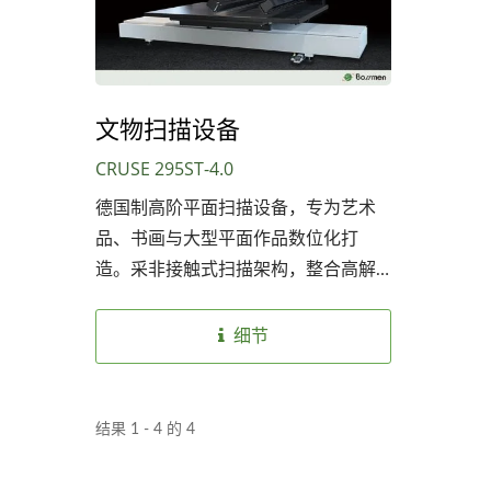
文物扫描设备
CRUSE 295ST-4.0
德国制高阶平面扫描设备，专为艺术
品、书画与大型平面作品数位化打
造。采非接触式扫描架构，整合高解
析光学镜头与线性光电感测器，搭配
定向专业光源，可稳定呈现细节纹
细节
理、色阶层次与真实材质。
结果 1 - 4 的 4