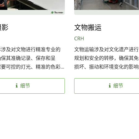
摄影
文物搬运
CRH
影涉及对文物进行精准专业的
文物运输涉及对文化遗产进行
确保其准确记录、保存和呈
规划和安全的转移，确保其免
需要可控的灯光、精准的色彩
损坏、振动和环境变化的影响
侵入式技术，才能捕捉文物的
节、纹理和真实色彩，且不会
细节
细节
坏。
超低湿系列防潮箱
温湿度监控器