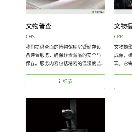
文物普查
文物
CHS
CRP
我们提供全面的博物馆库房暨储存设
文物摄
备建置服务，确保珍贵藏品的安全与
成像，
保存。服务内容包括精密的温湿度监
现。它
控系统、先进的库存仓储系统、完善
以及非
的消防系统和监视系统，还有专业的
精细细
细节
光源设计，以避免对藏品的损害。此
造成损
温湿度监控器
外，我们还提供库房运输动线规划，
确保物品流通高效便捷，让每一件藏
品都能得到最妥善的照​​护。