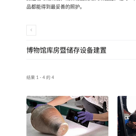
品都能得到最妥善的照​​护。
博物馆库房暨储存设备建置
结果 1 - 4 的 4