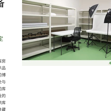
备
定
库房
术品
的博
全与
的库
业的
供库
件藏