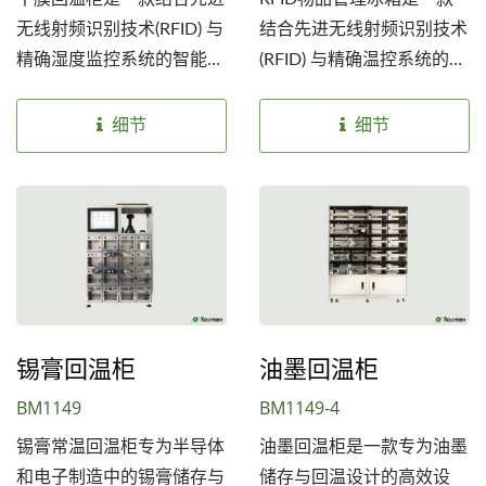
无线射频识别技术(RFID) 与
结合先进无线射频识别技术
精确湿度监控系统的智能储
(RFID) 与精确温控系统的智
物设备，专为需要严格控制
能储物设备，专为需要严格
湿度和高效物品管理的环境
控制温度和高效物品管理的
细节
细节
设计，透过RFID标签进行
环境设计，透过RFID标签
物品追踪与管理，确保资料
进行追踪和管理，确保资料
的准确性与即时更新。
的准确性与即时更新。
锡膏回温柜
油墨回温柜
BM1149
BM1149-4
锡膏常温回温柜专为半导体
油墨回温柜是一款专为油墨
和电子制造中的锡膏储存与
储存与回温设计的高效设