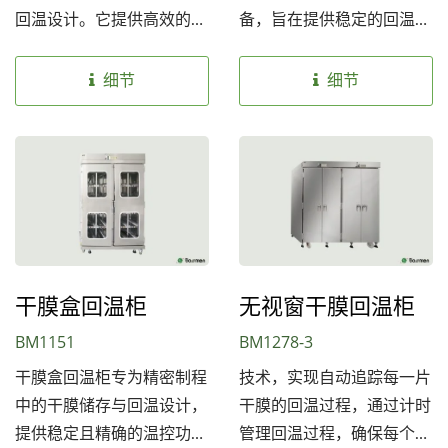
回温设计。它提供高效的回
备，旨在提供稳定的回温管
流管理，并支持多品牌的锡
理，确保油墨在储存过程中
膏，满足各种生产需求。
保持最佳质量与一致性。
细节
细节
该回温柜通过放入时间进行
回温时程管理，系统具有物
料检知感应器、电磁锁卡控
系统与多种灯号显示，能清
晰地为使用者提供状态指
示。 无论是在高效生产环
境中，还是需要精细管理的
干膜盒回温柜
无视窗干膜回温柜
工作场所，油墨回温柜都能
提供安全、便捷的储存解决
BM1151
BM1278-3
方案，确保油墨保持最佳上
干膜盒回温柜专为精密制程
技术，实现自动追踪每一片
线状态，延长使用寿命并提
中的干膜储存与回温设计，
干膜的回温过程，通过计时
升工作效率。
提供稳定且精确的温控功
管理回温过程，确保每个干