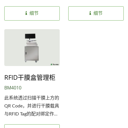
能，该设备能够追踪回温时
膜在预设时间内完成回温，
程，确保干膜在理想的温度
达到最佳使用状态。 干膜
细节
细节
环境下储存，有效防止干膜
放入后，回温柜会根据设定
回温过期无法上线使用。
时间进行回温，时间到后完
回温柜内部设有多个储存舱
成干膜回温，避免过长或过
位，适应不同品牌或规格干
短的回温时间影响干膜品
膜的需求，配备智能化管理
质，条码扫描系统可以精确
系统，可实时监控回温状
记录每次回温过程，并提供
态， 并在超过设定参数时
实时数据监控，让使用者轻​​
RFID干膜盒管理柜
警报提醒使用者及时处理，
松追踪每个干膜的回温状
此外所有操作数据都可以进
态。 此智能管理系统不仅
BM4010
行记录和回溯，提升操作过
提高操作效率，还确保每一
此系统透过扫描干膜上方的
程的可追踪性与透明度。
个干膜在每次使用前都处于
QR Code，并进行干膜载具
最佳状态，充分保障使用过
与RFID Tag的配对绑定作
程中的高效与精确，无视窗
业，实现精确的产品识别与
干膜回温柜适用于多种专业