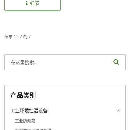
管理，系统能根据干膜的储
细节
领域，能提供稳定、高效的
位资讯进行智能指定与管
干膜回温管理，并保证产品
理，优化冷冻、冷藏及回温
质量。
过程中的存取控制，确保每
个干膜在最佳储存条件下处
结果 1 - 7 的 7
理。 此系统提供实时的制
程追踪与监控，能有效提升
物流效率，并确保产品在冷
链过程中的安全与可追踪
性，结合QR...
产品类别
工业环境控湿设备
工业防潮箱