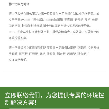
博士門公司简介
博士門股份有限公司是台湾一家专业在电子零组件制造业的服务商。成
立于西元1993年并拥有超过30年的防潮箱, 手套箱, 氮气柜, 展柜, 典藏
固定柜架, 挂画架制造经验,博士門以满足台湾快速发展的半导体、
PCB、光电与生技医疗制药产业，提供高精确度、高效能、智慧监控的
环境控湿方案。
博士門邀请您立即浏览我们各项专业产品服务
防潮柜
,
防潮箱
,
控制系统
,
手套箱
,
氮气柜
,
回温柜
,
展柜
,
挂画架
,
储存柜
,
展示架
,
除虫柜
并
立即联络我们
。
立即联络我们，为您提供专属的环境控
制解决方案！