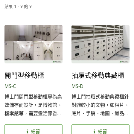
結果 1 - 9 的 9
開門型移動櫃
抽屜式移動典藏櫃
MS-C
MS-D
博士門開門型移動櫃專為高
博士門抽屜式移動典藏櫃針
效儲存而設計，是博物館、
對體較小的文物，如相片、
檔案館等，需要靈活節省空
底片、手稿、地圖、織品、
間解決方案的機構的理想之
帽子、鞋品、短式刀槍…的
選。可根據各種尺寸的文物
收藏而設計，有大容量極容
細節
細節