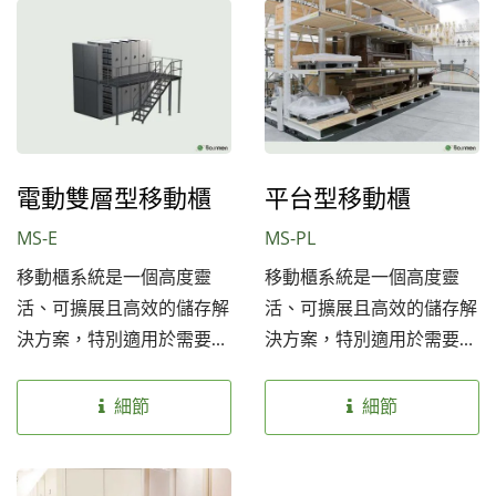
及其他需要高效儲存管理的
及其他需要高效儲存管理的
場所的理想選擇。
場所的理想選擇。
電動雙層型移動櫃
平台型移動櫃
MS-E
MS-PL
移動櫃系統是一個高度靈
移動櫃系統是一個高度靈
活、可擴展且高效的儲存解
活、可擴展且高效的儲存解
決方案，特別適用於需要長
決方案，特別適用於需要長
期保護和有效管理的文物、
期保護和有效管理的文物、
檔案及資料。它不僅能提高
檔案及資料。它不僅能提高
細節
細節
儲存容量，還能大幅提升管
儲存容量，還能大幅提升管
理效率，是博物館、檔案館
理效率，是博物館、檔案館
及其他需要高效儲存管理的
及其他需要高效儲存管理的