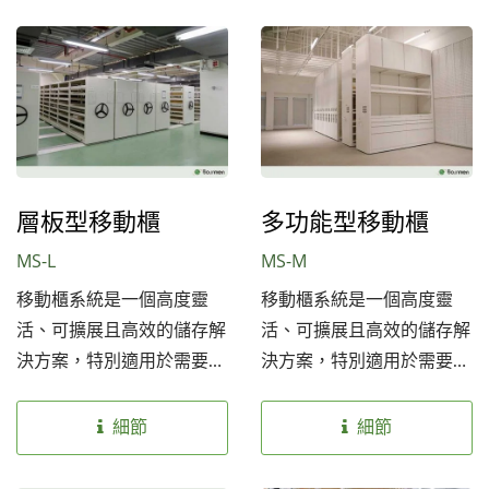
供安全、節省空間的儲存空
理效率，是博物館、檔案館
間，並可根據各種藝術品尺
及其他需要高效儲存管理的
寸和空間需求進行客製化。
場所的理想選擇。
層板型移動櫃
多功能型移動櫃
MS-L
MS-M
移動櫃系統是一個高度靈
移動櫃系統是一個高度靈
活、可擴展且高效的儲存解
活、可擴展且高效的儲存解
決方案，特別適用於需要長
決方案，特別適用於需要長
期保護和有效管理的文物、
期保護和有效管理的文物、
檔案及資料。它不僅能提高
檔案及資料。它不僅能提高
細節
細節
儲存容量，還能大幅提升管
儲存容量，還能大幅提升管
理效率，是博物館、檔案館
理效率，是博物館、檔案館