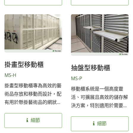
進行客製化。
易分類的優點，是目前最常
被使用的櫃型。博士門抽屜
式移動典藏櫃，可為典藏文
物的尺寸及高度量身訂做，
「安全」及「最大量」的收
納空間，是設計的重點。
掛畫型移動櫃
抽盤型移動櫃
MS-H
MS-P
掛畫型移動櫃專為高效的藝
移動櫃系統是一個高度靈
術品存放和移動而設計，配
活、可擴展且高效的儲存解
有用於懸掛藝術品的網狀面
決方案，特別適用於需要長
板，並配有耐用的滾輪底
期保護和有效管理的文物、
座，方便移動。它非常適合
細節
檔案及資料。它不僅能提高
細節
博物館、畫廊和檔案館，提
儲存容量，還能大幅提升管