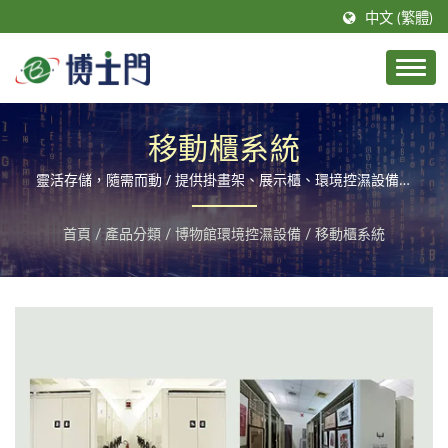
中文 (繁體)
移動櫃系統
靈活存儲，隨需而動 / 提供掛畫架、展示櫃、環境控濕設備的
整合解決方案。
首頁
/
產品分類
/
博物館環境控濕設備
/
移動櫃系統