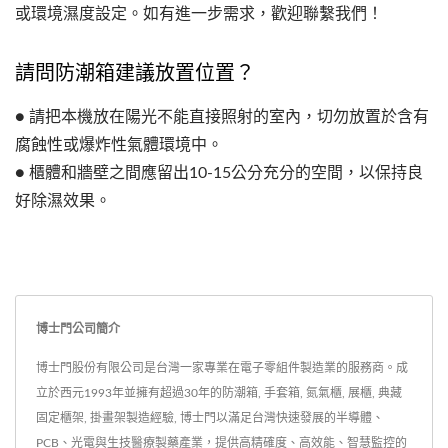
或環境濕度設定。如有進一步需求，歡迎聯繫我們！
請問防潮箱建議放置位置？
● 請把本機放在陽光不能直接照射的室內，切勿放置於含有
腐蝕性或爆炸性氣體環境中。
● 櫃體和牆壁之間應留出10-15公分充分的空間，以保持良
好除濕效果。
博士門公司簡介
博士門股份有限公司是台灣一家專業在電子零組件製造業的服務商。成
立於西元1993年並擁有超過30年的防潮箱, 手套箱, 氮氣櫃, 展櫃, 典藏
固定櫃架, 掛畫架製造經驗, 博士門以滿足台灣快速發展的半導體、
PCB、光電與生技醫療製藥產業，提供高精確度、高效能、智慧監控的